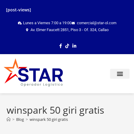
[post-views]
Lunes a Viernes 7:00 a 19:00
comercial@star-ol.com
Av. Elmer Faucett 2851, Piso 3 - Of. 324, Callao
TRACKING ONLINE
winspark 50 giri gratis
>
Blog
>
winspark 50 giri gratis