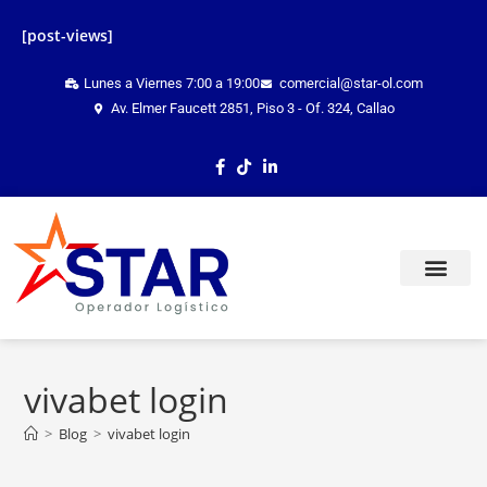
[post-views]
Lunes a Viernes 7:00 a 19:00
comercial@star-ol.com
Av. Elmer Faucett 2851, Piso 3 - Of. 324, Callao
TRACKING ONLINE
vivabet login
>
Blog
>
vivabet login