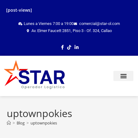
[post-views]
Lunes a Viernes 7:00 a 19:00
comercial@star-ol.com
Av. Elmer Faucett 2851, Piso 3 - Of. 324, Callao
TRACKING ONLINE
uptownpokies
>
Blog
>
uptownpokies