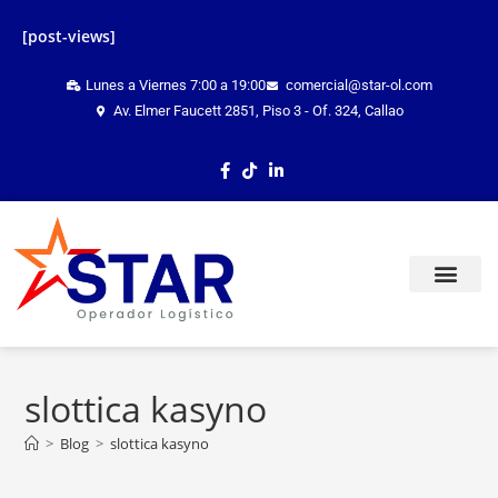
[post-views]
Lunes a Viernes 7:00 a 19:00
comercial@star-ol.com
Av. Elmer Faucett 2851, Piso 3 - Of. 324, Callao
TRACKING ONLINE
slottica kasyno
>
Blog
>
slottica kasyno