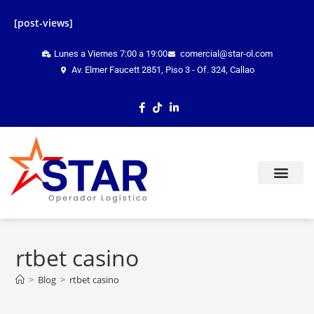
[post-views]
Lunes a Viernes 7:00 a 19:00
comercial@star-ol.com
Av. Elmer Faucett 2851, Piso 3 - Of. 324, Callao
TRACKING ONLINE
rtbet casino
>
Blog
>
rtbet casino