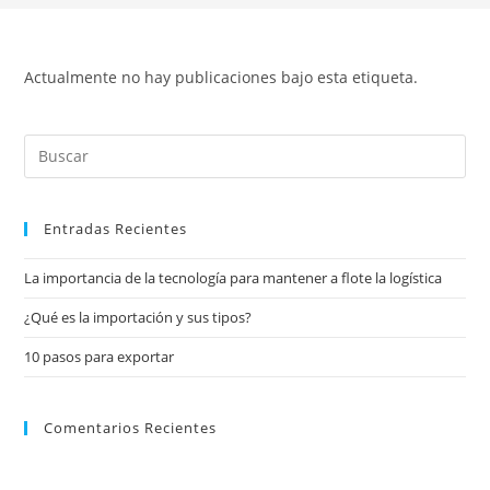
Actualmente no hay publicaciones bajo esta etiqueta.
Entradas Recientes
La importancia de la tecnología para mantener a flote la logística
¿Qué es la importación y sus tipos?
10 pasos para exportar
Comentarios Recientes