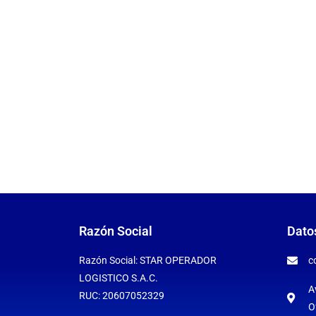
Razón Social
Dato
Razón Social: STAR OPERADOR
c
LOGISTICO S.A.C.
A
RUC: 20607052329
O