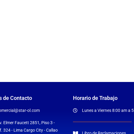
s de Contacto
Horario de Trabajo
omercial@star-ol.com
Lunes a Viernes 8:00 am a 
v. Elmer Faucett 2851, Piso 3 -
f. 324 - Lima Cargo City - Callao
Libro de Reclamaciones