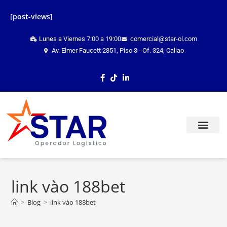
[post-views]
Lunes a Viernes 7:00 a 19:00
comercial@star-ol.com
Av. Elmer Faucett 2851, Piso 3 - Of. 324, Callao
TRACKING ONLINE
link vào 188bet
>
Blog
>
link vào 188bet