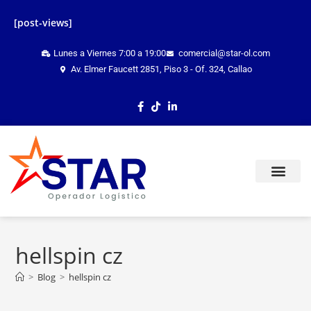
[post-views]
Lunes a Viernes 7:00 a 19:00
comercial@star-ol.com
Av. Elmer Faucett 2851, Piso 3 - Of. 324, Callao
TRACKING ONLINE
hellspin cz
>
Blog
>
hellspin cz