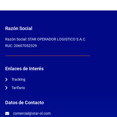
Razón Social
Razón Social: STAR OPERADOR LOGISTICO S.A.C.
RUC: 20607052329
Enlaces de Interés
Tracking
Tarifario
Datos de Contacto
comercial@star-ol.com