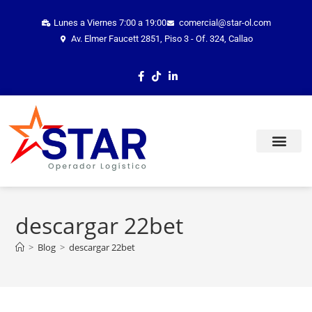
Lunes a Viernes 7:00 a 19:00
comercial@star-ol.com
Av. Elmer Faucett 2851, Piso 3 - Of. 324, Callao
TRACKING ONLINE
descargar 22bet
>
Blog
>
descargar 22bet