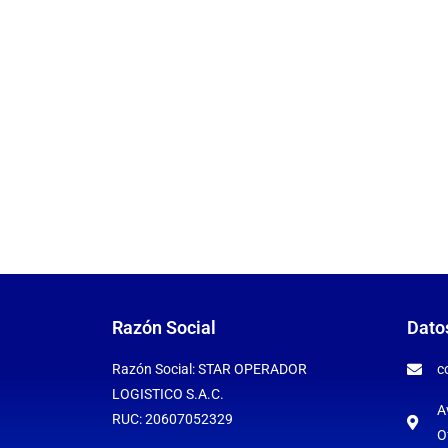
Razón Social
Dato
Razón Social: STAR OPERADOR
c
LOGISTICO S.A.C.
A
RUC: 20607052329
O