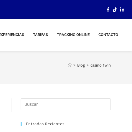
EXPERIENCIAS
TARIFAS
TRACKING ONLINE
CONTACTO
>
Blog
>
casino 1win
Entradas Recientes