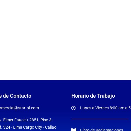
s de Contacto
Horario de Trabajo
omercial@star-ol.com
Lunes a Viernes 8:00 am a 
v. Elmer Faucett 2851, Piso 3 -
f. 324 - Lima Cargo City - Callao
Libro de Reclamaciones