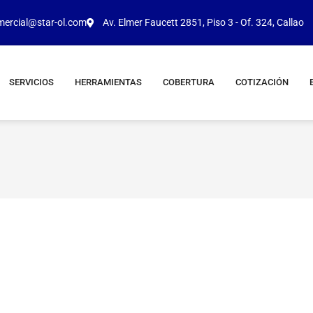
mercial@star-ol.com
Av. Elmer Faucett 2851, Piso 3 - Of. 324, Callao
SERVICIOS
HERRAMIENTAS
COBERTURA
COTIZACIÓN