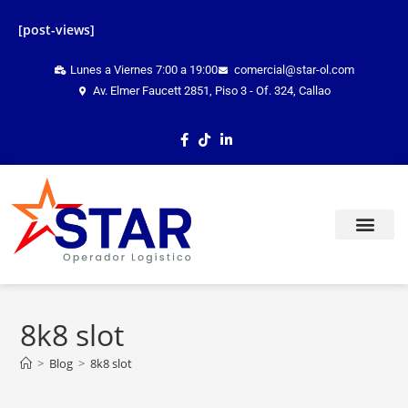
[post-views]
Lunes a Viernes 7:00 a 19:00
comercial@star-ol.com
Av. Elmer Faucett 2851, Piso 3 - Of. 324, Callao
TRACKING ONLINE
8k8 slot
>
Blog
>
8k8 slot