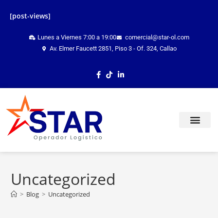
[post-views]
Lunes a Viernes 7:00 a 19:00
comercial@star-ol.com
Av. Elmer Faucett 2851, Piso 3 - Of. 324, Callao
TRACKING ONLINE
Uncategorized
>
Blog
>
Uncategorized